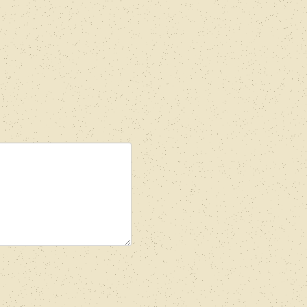
れ
て
い
る
画
面
で
す
。