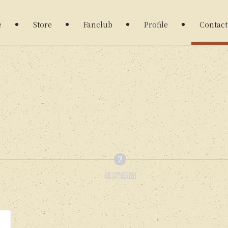
e
Store
Fanclub
Profile
Contact
2
現
確認画面
現
在
在
表
表
示
示
さ
さ