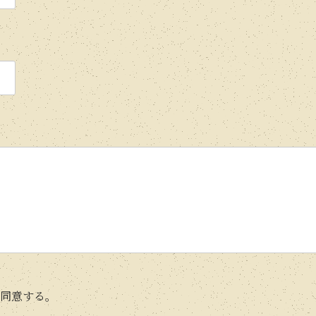
れ
れ
て
て
い
い
る
る
画
画
面
面
で
で
す
す
。
。
同意する。