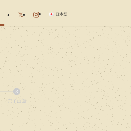
日本語
3
完了画面
現
在
表
示
さ