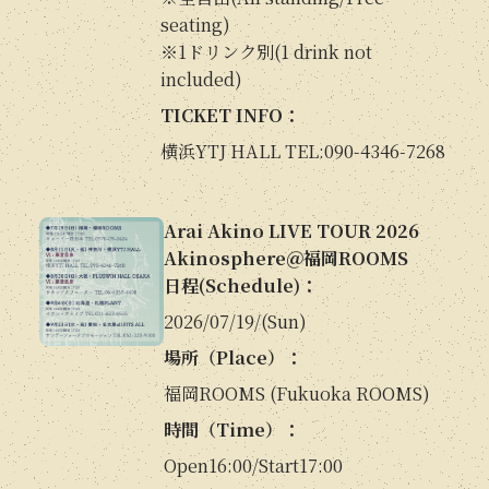
seating)
※1ドリンク別(1 drink not
included)
TICKET INFO：
横浜YTJ HALL TEL:090-4346-7268
Arai Akino LIVE TOUR 2026
Akinosphere＠福岡ROOMS
日程(Schedule)：
2026/07/19/(Sun)
場所（Place）：
福岡ROOMS (Fukuoka ROOMS)
時間（Time）：
Open16:00/Start17:00