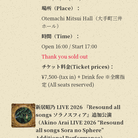
場所（Place）：
Otemachi Mitsui Hall（大手町三井
ホール）
時間（Time）：
Open 16:00 / Start 17:00
Thank you sold out
チケット料金(Ticket prices)：
¥7,500-(tax in) + Drink fee ※全席指
定 (All seats reserved)
新居昭乃 LIVE 2026 『Resound all
songs ソラノスフィア』追加公演
（Akino Arai LIVE 2026 “Resound
all songs Sora no Sphere”
Additional Performance）