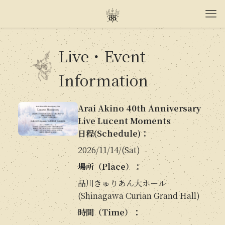
Live・Event
Information
Arai Akino 40th Anniversary
Live Lucent Moments
日程(Schedule)：
2026/11/14/(Sat)
場所（Place）：
品川きゅりあん大ホール
(Shinagawa Curian Grand Hall)
時間（Time）：