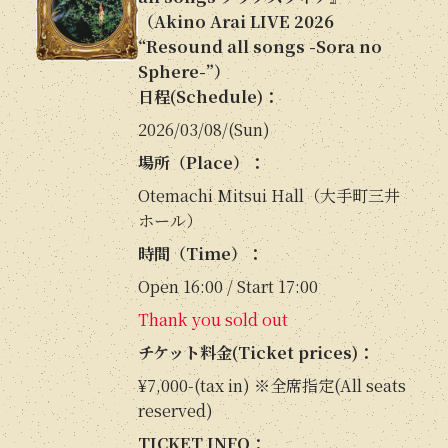
（Akino Arai LIVE 2026
“Resound all songs -Sora no
Sphere-”）
日程(Schedule)：
2026/03/08/(Sun)
場所（Place）：
Otemachi Mitsui Hall（大手町三井
ホール）
時間（Time）：
Open 16:00 / Start 17:00
Thank you sold out
チケット料金(Ticket prices)：
¥7,000-(tax in) ※全席指定(All seats
reserved)
TICKET INFO：