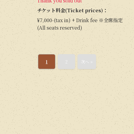
Thank you sold out
チケット料金(Ticket prices)：
¥7,000-(tax in) + Drink fee ※全席指定
(All seats reserved)
1
2
次へ »