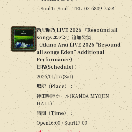
Soul to Soul TEL: 03-6809-7558
新居昭乃 LIVE 2026 『Resound all
songs エデン』追加公演
（Akino Arai LIVE 2026 “Resound
all songs Eden” Additional
Performance）
日程(Schedule)：
2026/01/17/(Sat)
場所（Place）：
神田明神ホール(KANDA MYOJIN
HALL)
時間（Time）：
Open16:00 / Start17:00