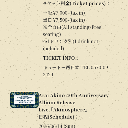
チケット料金(Ticket prices)：
一般 ¥7,000-(tax in)
当日 ¥7,500-(tax in)
※全自由(All standing/Free
seating)
※1ドリンク別(1 drink not
included)
TICKET INFO：
キョードー西日本 TEL:0570-09-
2424
Arai Akino 40th Anniversary
Album Release
Live『Akinosphere』
日程(Schedule)：
2026/06/14 (Sun)