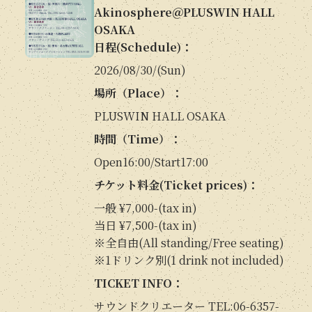
Akinosphere＠PLUSWIN HALL
OSAKA
日程(Schedule)：
2026/08/30/(Sun)
場所（Place）：
PLUSWIN HALL OSAKA
時間（Time）：
Open16:00/Start17:00
チケット料金(Ticket prices)：
一般 ¥7,000-(tax in)
当日 ¥7,500-(tax in)
※全自由(All standing/Free seating)
※1ドリンク別(1 drink not included)
TICKET INFO：
サウンドクリエーター TEL:06-6357-