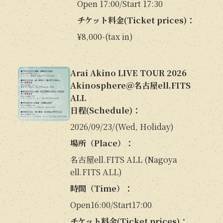
Open 17:00/Start 17:30
チケット料金(Ticket prices)：
¥8,000-(tax in)
Arai Akino LIVE TOUR 2026
Akinosphere＠名古屋ell.FITS
ALL
日程(Schedule)：
2026/09/23/(Wed, Holiday)
場所（Place）：
名古屋ell.FITS ALL (Nagoya
ell.FITS ALL)
時間（Time）：
Open16:00/Start17:00
チケット料金(Ticket prices)：